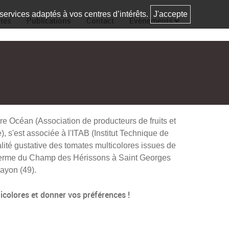
 services adaptés à vos centres d’intérêts.
J'accepte
ités
Publications
Contact
Evènements
ire Océan (Association de producteurs de fruits et
, s'est associée à l'ITAB (Institut Technique de
alité gustative des tomates multicolores issues de
ferme du Champ des Hérissons à Saint Georges
ayon (49).
colores et donner vos préférences !