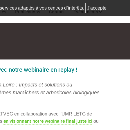
 services adaptés à vos centres d’intérêts.
J'accepte
ités
Publications
Contact
Evènements
ec notre webinaire en replay !
Loire : Impacts et solutions ou
tèmes maraîchers et arboricoles biologiques
ATVEG en collaboration avec l'UMR LETG de
en visionnant notre webinaire final juste ici
rs
ou